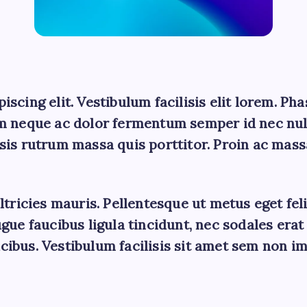
cing elit. Vestibulum facilisis elit lorem. Phas
um neque ac dolor fermentum semper id nec null
ilisis rutrum massa quis porttitor. Proin ac mas
ltricies mauris. Pellentesque ut metus eget fe
gue faucibus ligula tincidunt, nec sodales era
ibus. Vestibulum facilisis sit amet sem non im