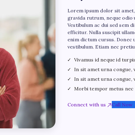
Lorem ipsum dolor sit amet, 
gravida rutrum, neque odio 
Vestibulum ac dui sed sem dig
efficitur. Nulla suscipit ul
enim dictum cursus. Donec ul
vestibulum. Etiam nec pretiu
Vivamus id neque id turpi
In sit amet urna congue, v
In sit amet urna congue, v
Morbi tempor metus nec fe
Connect with us
Call Now