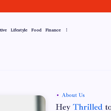
tive
Lifestyle
Food
Finance
About Us
Hey
Thrilled
to