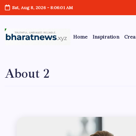
Skip
Sat, Aug 8, 2026
-
8:06:02 AM
to
content
Home
Inspiration
Crea
bharatnews
About 2